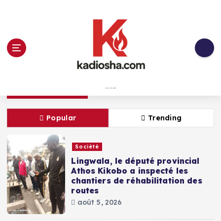
Skip
to
content
Latest Story
anté pour terrasser la malnutrition
Ouverture 
Today Update
Au service du peuple
Popular
Trending
Société
Lingwala, le député provincial
Athos Kikobo a inspecté les
chantiers de réhabilitation des
routes
août 5, 2026