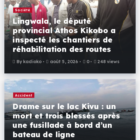
Société
Lingwala, le député
provincial Athos Kikobo a
inspecté les chantiers de
réhabilitation des routes
By
kadioko
août 5, 2026
0
248 views
Accident
Drame sur le lac Kivu : un
mort et trois blessés après
une fusillade à bord d’un
bateau de ligne