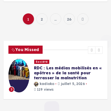
1
2
…
26
Pagination
des
publicatio
You Missed
Société
RDC : Les médias mobilisés en «
apôtres » de la santé pour
e
terrasser la malnutrition
kadioko
juillet 5, 2026
119 views
3