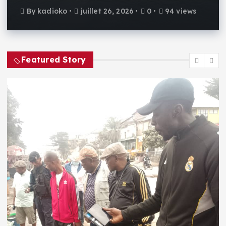
By
kadioko
juillet 26, 2026
0
94 views
Featured Story