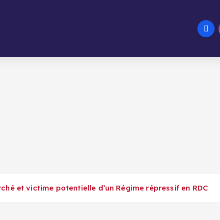
Musique
Société
About
hé et victime potentielle d’un Régime répressif en RDC