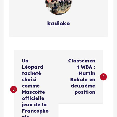
kadioko
Navigation
Un
Classemen
de
Léopard
t WBA :
tacheté
Martin
l’article
choisi
Bakole en
comme
deuxième
Mascotte
position
officielle
jeux de la
Francopho