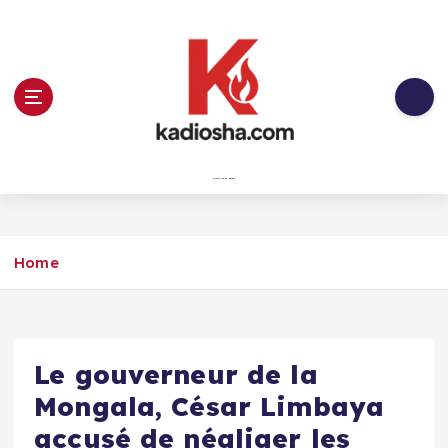
Skip
to
content
Au service du peuple
Home
Le gouverneur de la
Mongala, César Limbaya
accusé de négliger les