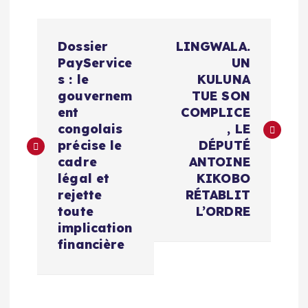
Navigation
‎Dossier
LINGWALA.
de
PayService
UN
s : le
KULUNA
l’article
gouvernem
TUE SON
ent
COMPLICE
congolais
, LE
précise le
DÉPUTÉ
cadre
ANTOINE
légal et
KIKOBO
rejette
RÉTABLIT
toute
L’ORDRE
implication
financière