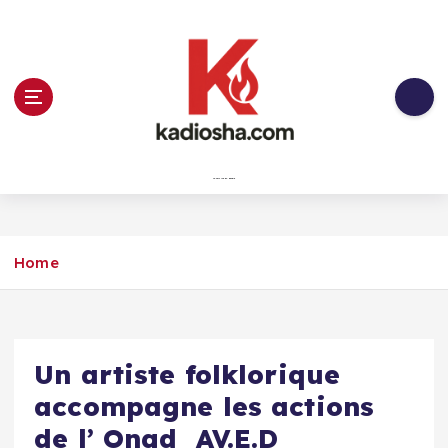
Skip
to
content
Au service du peuple
Home
‎Un artiste folklorique
accompagne les actions
de l’ Ongd AV.E.D