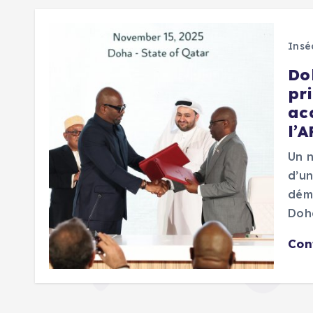
Insé
Do
pri
ac
l’
Un n
d’un
dém
Doha
Con