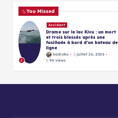
You Missed
Accident
ial
Drame sur le lac Kivu : un mort
s
et trois blessés après une
 des
fusillade à bord d’un bateau de
ligne
kadioko
juillet 26, 2026
94 views
2