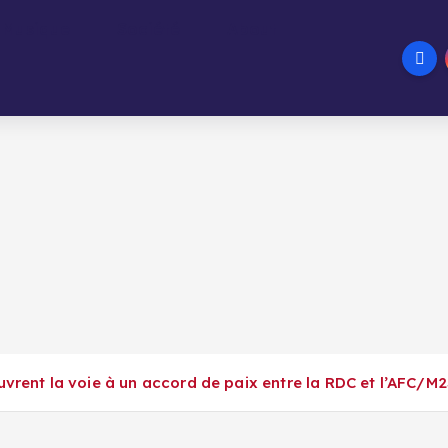
Musique
Société
About
uvrent la voie à un accord de paix entre la RDC et l’AFC/M2