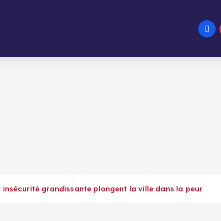
Musique
Société
About
insécurité grandissante plongent la ville dans la peur