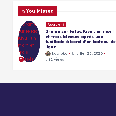
You Missed
Accident
ial
Drame sur le lac Kivu : un mort
s
et trois blessés après une
 des
fusillade à bord d’un bateau de
ligne
kadioko
juillet 26, 2026
91 views
2