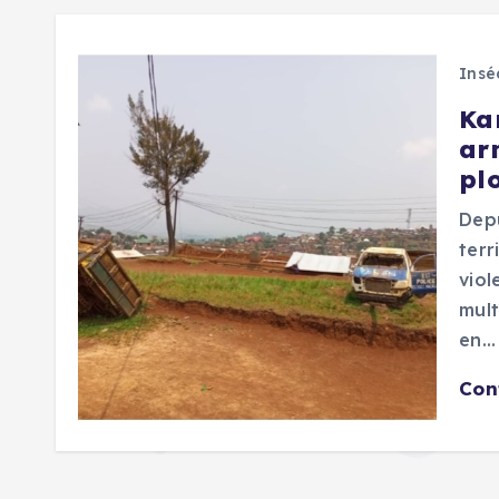
Insé
Ka
ar
plo
Depu
terr
viol
mult
en…
Con