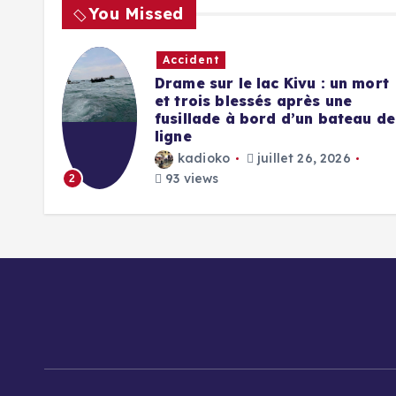
You Missed
Accident
ial
Drame sur le lac Kivu : un mort
s
et trois blessés après une
 des
fusillade à bord d’un bateau de
ligne
kadioko
juillet 26, 2026
93 views
2