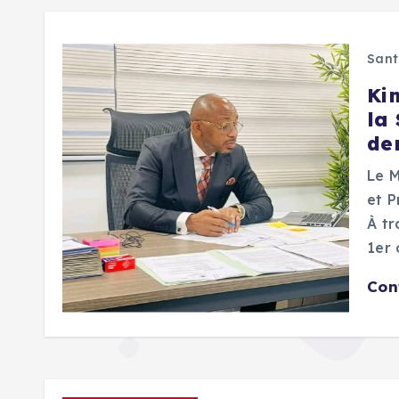
Sant
Kin
la 
den
Le M
et P
À tr
1er 
Con