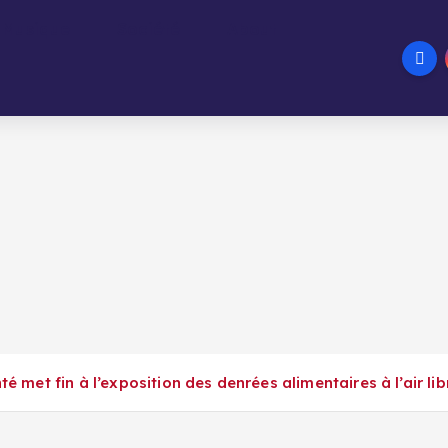
Musique
Société
About
té met fin à l’exposition des denrées alimentaires à l’air lib